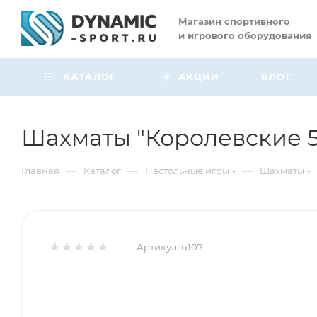
Магазин
спортивного
и игрового оборудования
КАТАЛОГ
АКЦИИ
БЛОГ
Шахматы "Королевские 
—
—
—
Главная
Каталог
Настольные игры
Шахматы
Артикул:
u107