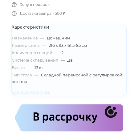
Хочу в подарок
Доставка завтра - 500 ₽
Характеристики
Назначение
—
Домашний
Размер стола
—
216 х 93 х 61,5-85 см
Количество секций
—
2
Система складывания
—
Да
Вес, кг
—
13 кг
Тип стола
—
Складной переносной с регулировкой
высоты
Все характеристики