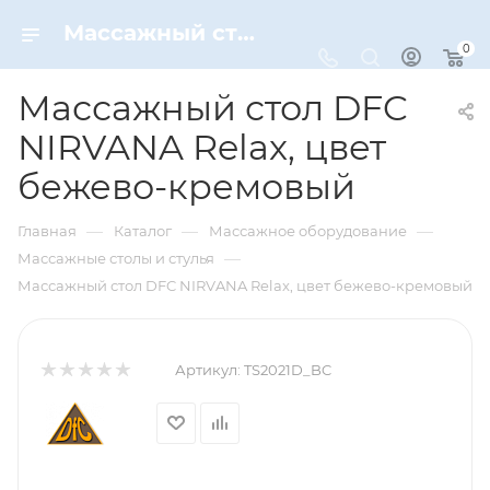
Массажный стол DFC NIRVANA Relax, цвет бежево-кремовый – купить по цене 19990 руб. в интернет-магазине Dynamic-Sport
0
Массажный стол DFC
NIRVANA Relax, цвет
бежево-кремовый
—
—
—
Главная
Каталог
Массажное оборудование
—
Массажные столы и стулья
Массажный стол DFC NIRVANA Relax, цвет бежево-кремовый
Артикул:
TS2021D_BC