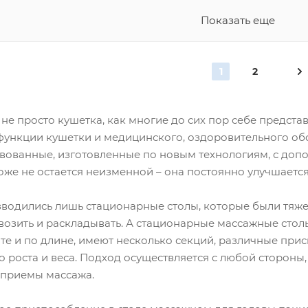
Показать еще
1
2
 не просто кушетка, как многие до сих пор себе предст
функции кушетки и медицинского, оздоровительного об
твованные, изготовленные по новым технологиям, с до
оже не остается неизменной – она постоянно улучшаетс
водились лишь стационарные столы, которые были тяжел
озить и раскладывать. А стационарные массажные столы с
те и по длине, имеют несколько секций, различные прис
 роста и веса. Подход осуществляется с любой стороны,
приемы массажа.