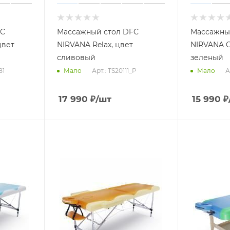
FC
Массажный стол DFC
Массажны
цвет
NIRVANA Relax, цвет
NIRVANA O
сливовый
зеленый
B1
Арт.: TS20111_P
А
Мало
Мало
17 990
₽
/шт
15 990
₽