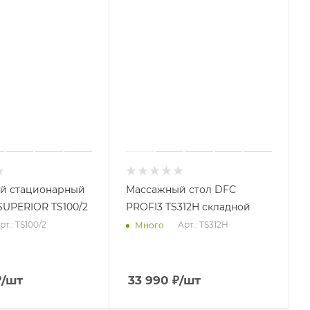
й стационарный
Массажный стол DFC
SUPERIOR TS100/2
PROFI3 TS312H складной
рт.: TS100/2
Арт.: TS312H
Много
₽
/шт
33 990
₽
/шт