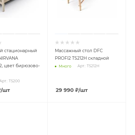
й стационарный
Массажный стол DFC
NIRVANA
PROFI2 TS212H складной
, цвет бирюзово-
Арт.: TS212H
Много
Арт.: TS200
₽
/шт
29 990
₽
/шт