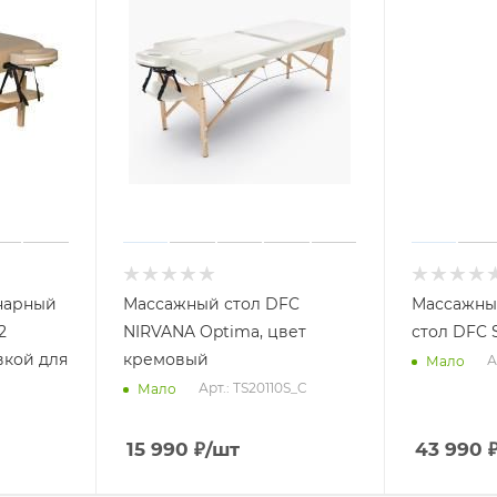
нарный
Массажный стол DFC
Массажны
2
NIRVANA Optima, цвет
стол DFC 
вкой для
кремовый
А
Мало
Арт.: TS20110S_C
Мало
15 990
₽
/шт
43 990