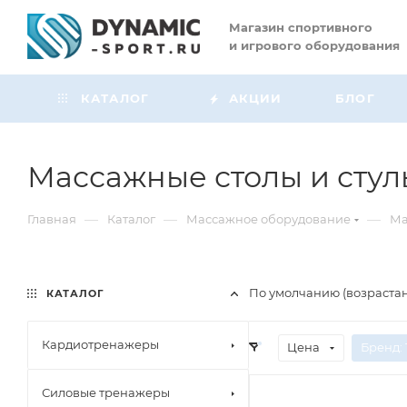
Магазин
спортивного
и игрового оборудования
КАТАЛОГ
АКЦИИ
БЛОГ
Массажные столы и стул
—
—
—
Главная
Каталог
Массажное оборудование
Ма
По умолчанию (возраста
КАТАЛОГ
Кардиотренажеры
Цена
Бренд
: 
Силовые тренажеры