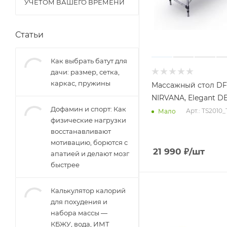
УЧЁТОМ ВАШЕГО ВРЕМЕНИ
Статьи
Как выбрать батут для
дачи: размер, сетка,
каркас, пружины
Массажный стол D
NIRVANA, Elegant D
Дофамин и спорт: Как
Арт.: TS2010
Мало
физические нагрузки
восстанавливают
мотивацию, борются с
21 990
₽
/шт
апатией и делают мозг
быстрее
Калькулятор калорий
для похудения и
набора массы —
КБЖУ, вода, ИМТ