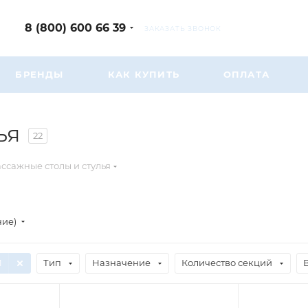
8 (800) 600 66 39
ЗАКАЗАТЬ ЗВОНОК
БРЕНДЫ
КАК КУПИТЬ
ОПЛАТА
ья
22
ссажные столы и стулья
ние)
1
Тип
Назначение
Количество секций
В