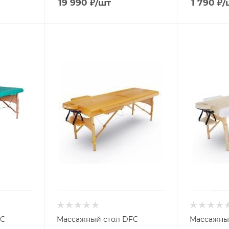
19 990
₽
/шт
1 790
₽
/
FC
Массажный стол DFC
Массажны