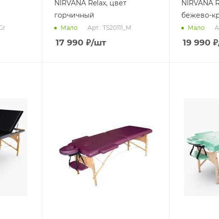
NIRVANA Relax, цвет
NIRVANA R
горчичный
бежево-к
Gr
Арт.: TS20111_M
А
Мало
Мало
17 990
₽
/шт
19 990
₽