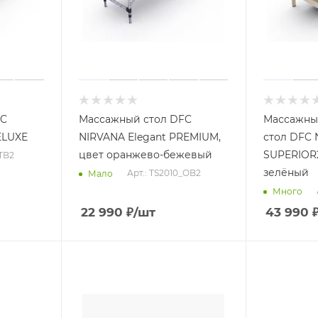
FC
Массажный стол DFC
Массажны
ELUXE
NIRVANA Elegant PREMIUM,
стол DFC 
цвет оранжево-бежевый
SUPERIOR2
_TB2
зелёный
Арт.: TS2010_OB2
Мало
Много
22 990
₽
/шт
43 990