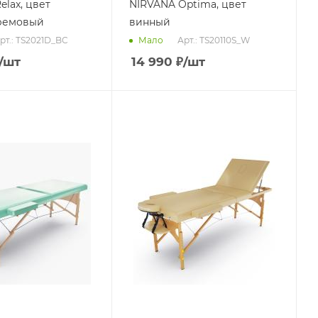
elax, цвет
NIRVANA Optima, цвет
ремовый
винный
рт.: TS2021D_BC
Арт.: TS20110S_W
Мало
/шт
14 990
₽
/шт