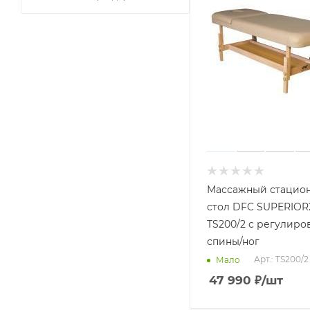
Массажный стацио
стол DFC SUPERIOR
TS200/2 с регулиро
спины/ног
Арт.: TS200/2
Мало
47 990
₽
/шт