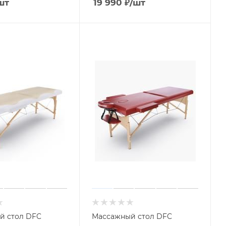
шт
19 990
₽
/шт
й стол DFC
Массажный стол DFC