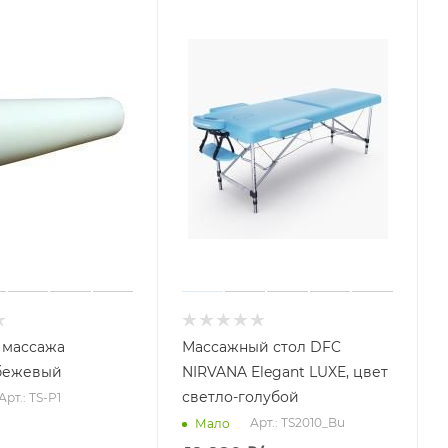
 массажа
Массажный стол DFC
 бежевый
NIRVANA Elegant LUXE, цвет
светло-голубой
Арт.: TS-P1
Арт.: TS2010_Bu
Мало