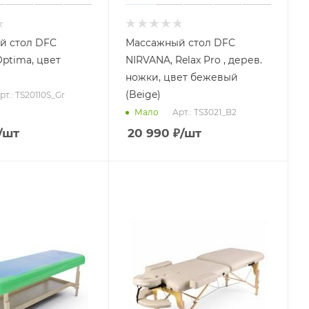
й стол DFC
Массажный стол DFC
ptima, цвет
NIRVANA, Relax Pro , дерев.
ножки, цвет бежевый
(Beige)
рт.: TS20110S_Gr
Арт.: TS3021_B2
Мало
/шт
20 990
₽
/шт