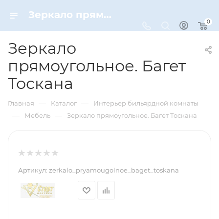
Зеркало прямоугольное. Багет Тоскана – купить по цене 143464 руб. в интернет-магазине Dynamic-Sport
0
Зеркало
прямоугольное. Багет
Тоскана
—
—
Главная
Каталог
Интерьер бильярдной комнаты
—
—
Мебель
Зеркало прямоугольное. Багет Тоскана
Артикул:
zerkalo_pryamougolnoe_baget_toskana