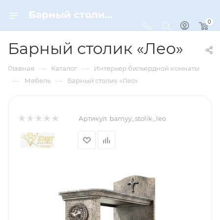
Барный столик «Лео» – купить по цене 136590 руб. в интернет-магазине Dynamic-Sport
0
Барный столик «Лео»
—
—
Главная
Каталог
Интерьер бильярдной комнаты
—
—
Мебель
Барный столик «Лео»
Артикул:
barnyy_stolik_leo