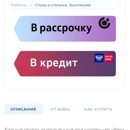
Мебель
—
Столы и столики, Эксклюзив
ОПИСАНИЕ
ОТЗЫВЫ
КАК КУПИТЬ
О
Барный столик, выполненный под коллекцию «Лео»