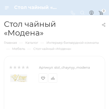
Стол чайный «Модена» – купить по цене 61792 руб. в интернет-магазине Dynamic-Sport
0
Стол чайный
«Модена»
—
—
Главная
Каталог
Интерьер бильярдной комнаты
—
—
Мебель
Стол чайный «Модена»
Артикул:
stol_chaynyy_modena