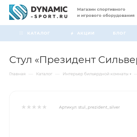
Магазин
спортивного
и игрового оборудования
КАТАЛОГ
АКЦИИ
БЛОГ
Стул «Президент Сильве
—
—
Главная
Каталог
Интерьер бильярдной комнаты
Артикул:
stul_prezident_silver