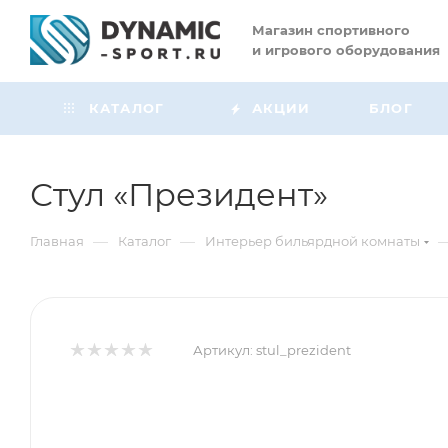
Магазин
спортивного
и игрового оборудования
КАТАЛОГ
АКЦИИ
БЛОГ
Стул «Президент»
—
—
Главная
Каталог
Интерьер бильярдной комнаты
Артикул:
stul_prezident