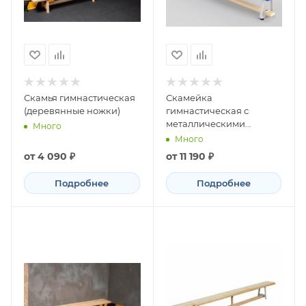
Скамья гимнастическая
Скамейка
(деревянные ножки)
гимнастическая с
металлическими
Много
ножками полумягкая
Много
от
4 090 ₽
от
11 190 ₽
Подробнее
Подробнее