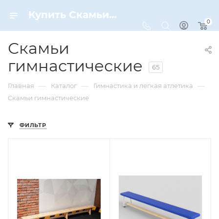
Купить Скамьи гимнастические по цене от 1 790 ₽ рублей в Москве с доставкой — Страница №4
0
Скамьи
гимнастические
65
—
—
—
Главная
Каталог
Гимнастика и легкая атлетика
Скамьи гимнастические
ФИЛЬТР