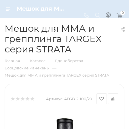
Мешок для ММА и грепплинга TARGEX серия STRATA – купить по цене 18000 руб. в интернет-магазине Dynamic-Sport
0
Мешок для ММА и
грепплинга TARGEX
серия STRATA
—
—
—
Главная
Каталог
Единоборства
—
Борцовские манекены
Мешок для ММА и грепплинга TARGEX серия STRATA
Артикул:
AFGB-2-100/20