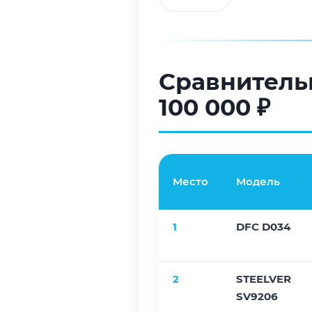
Сравнитель
100 000 ₽
Место
Модель
1
DFC D034
2
STEELVER
SV9206