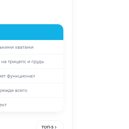
лькими хватами
на трицепс и грудь
яет функционал
режде всего
ект
ТОП-5