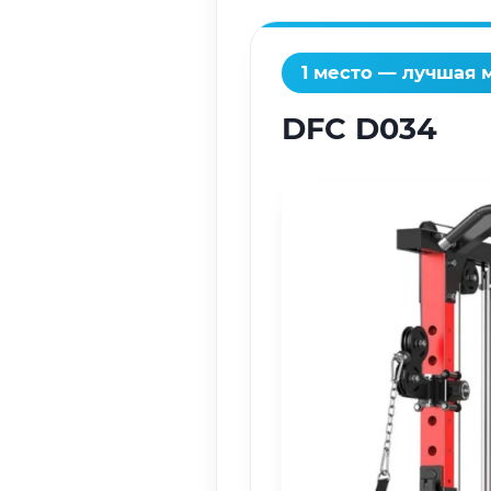
1 место — лучшая
DFC D034