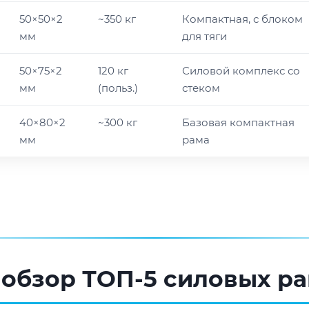
50×50×2
~350 кг
Компактная, с блоком
мм
для тяги
50×75×2
120 кг
Силовой комплекс со
мм
(польз.)
стеком
40×80×2
~300 кг
Базовая компактная
мм
рама
обзор ТОП-5 силовых р