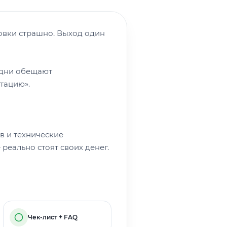
ховки страшно. Выход один
 Одни обещают
ктацию».
в и технические
реально стоят своих денег.
Чек-лист + FAQ