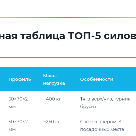
ная таблица ТОП-5 сило
Макс.
Профиль
Особенности
нагрузка
50×70×2
~400 кг
Тяга верх/низ, турник,
мм
брусья
50×70×2
~250 кг
С кроссовером, 4
мм
посадочных места