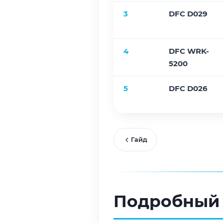
3
DFC D029
4
DFC WRK-
5200
5
DFC D026
Гайд
Подробный 