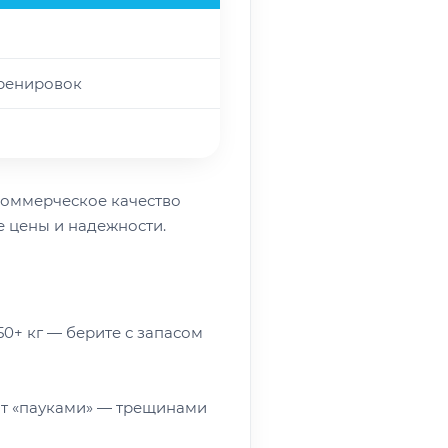
тренировок
 коммерческое качество
е цены и надежности.
50+ кг — берите с запасом
шат «пауками» — трещинами