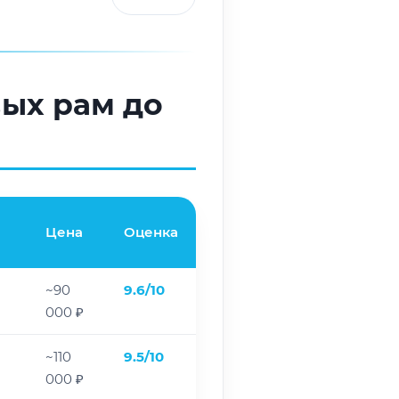
вых рам до
Цена
Оценка
~90
9.6/10
000 ₽
~110
9.5/10
000 ₽