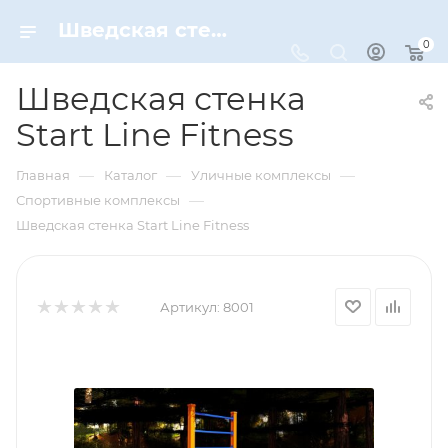
Шведская стенка Start Line Fitness – купить по цене 43370 руб. в интернет-магазине Dynamic-Sport
0
Шведская стенка
Start Line Fitness
—
—
—
Главная
Каталог
Уличные комплексы
—
Спортивные комплексы
Шведская стенка Start Line Fitness
Артикул:
8001