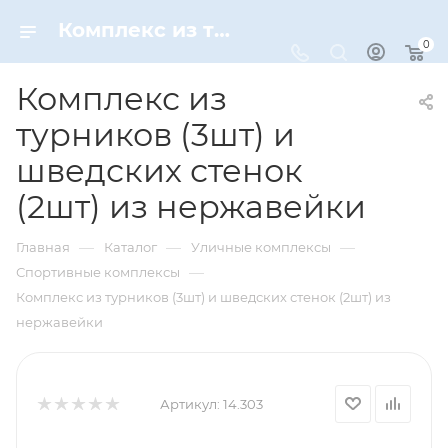
Комплекс из турников (3шт) и шведских стенок (2шт) из нержавейки – купить по цене 166300 руб. в интернет-магазине Dynamic-Sport
0
Комплекс из
турников (3шт) и
шведских стенок
(2шт) из нержавейки
—
—
—
Главная
Каталог
Уличные комплексы
—
Спортивные комплексы
Комплекс из турников (3шт) и шведских стенок (2шт) из
нержавейки
Артикул:
14.303