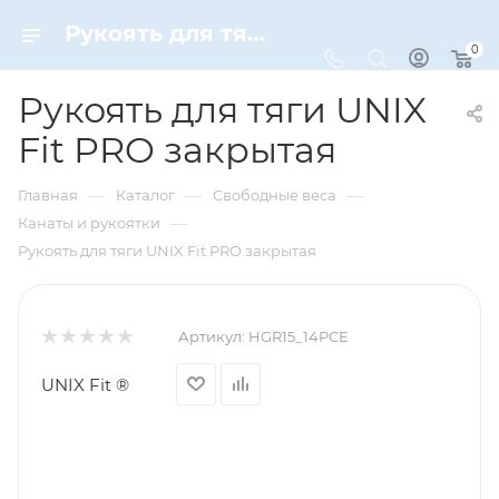
Рукоять для тяги UNIX Fit PRO закрытая – купить по цене 1160 руб. в интернет-магазине Dynamic-Sport
0
Рукоять для тяги UNIX
Fit PRO закрытая
—
—
—
Главная
Каталог
Свободные веса
—
Канаты и рукоятки
Рукоять для тяги UNIX Fit PRO закрытая
Артикул:
HGR15_14PCE
UNIX Fit ®