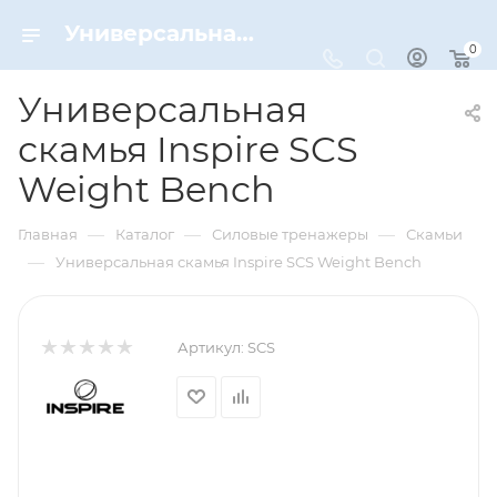
Универсальная скамья Inspire SCS Weight Bench – купить по цене 64900 руб. в интернет-магазине Dynamic-Sport
0
Универсальная
скамья Inspire SCS
Weight Bench
—
—
—
Главная
Каталог
Силовые тренажеры
Скамьи
—
Универсальная скамья Inspire SCS Weight Bench
Артикул:
SCS