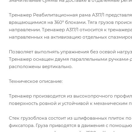
значительные суммы на доставке в отдаленные рег
Тренажер Реабилитационная рама А317/1 представля
вращающимися на 360° блоками. Тяга грузов происх
направлении. Тренажер А317/1 относится к тренажер
направленных на активизацию отдельных спазмиро
Позволяет выполнять упражнения без осевой нагруз
Тренажер оснащен двумя параллельными ручками-
расположены вертикально.
Техническое описание:
Тренажер производится из высокопрочного профиля
поверхность ровной и устойчивой к механическим 
Стек грузоблока состоит из шлифованных плиток по
фиксатора. Груза приводятся в движения с помощью