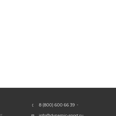
8 (800) 600 66 39
ет
info@dynamic-sport.ru