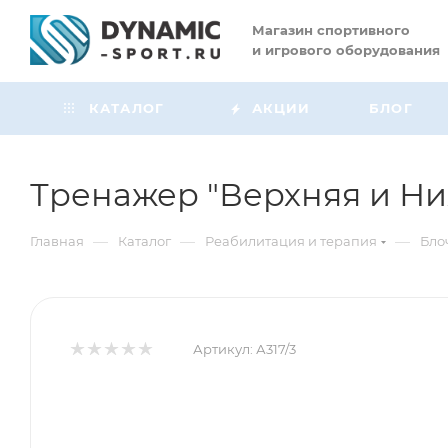
Магазин
спортивного
и игрового оборудования
КАТАЛОГ
АКЦИИ
БЛОГ
Тренажер "Верхняя и Нижн
—
—
—
Главная
Каталог
Реабилитация и терапия
Бло
Артикул:
А317/3