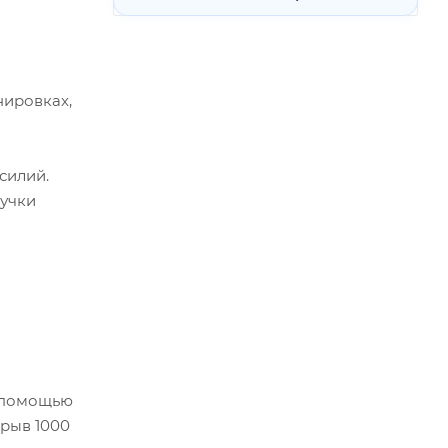
нировках,
силий.
учки
с помощью
зрыв 1000