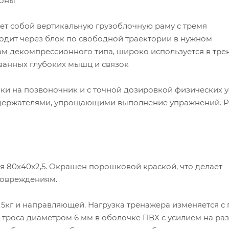
ионы
ет собой вертикальную грузоблочную раму с тремя
одит через блок по свободной траектории в нужном
ам декомпрессионного типа, широко используется в тре
ванных глубоких мышц и связок
ки на позвоночник и с точной дозировкой физических у
держателями, упрощающими выполнение упражнений. Р
 80х40х2,5. Окрашен порошковой краской, что делает
повреждениям.
 5кг и направляющей. Нагрузка тренажера изменяется 
 троса диаметром 6 мм в оболочке ПВХ с усилием на ра