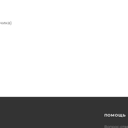
чика)
ПОМОЩЬ
Вопрос-отв