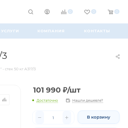
0
0
0
УСЛУГИ
КОМПАНИЯ
КОНТАКТЫ
/3
 стек 50 кг А317/3
101 990
₽
/шт
Достаточно
Нашли дешевле?
В корзину