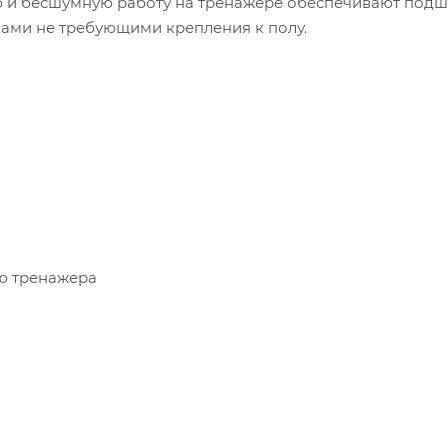
ую и бесшумную работу на тренажере обеспечивают под
ми не требующими крепления к полу.
ю тренажера