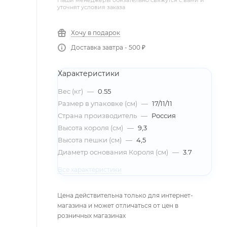
Наши менеджеры обязательно свяжутся с вами и
уточнят условия заказа
Хочу в подарок
Доставка завтра - 500 ₽
Характеристики
Вес (кг)
—
0.55
Размер в упаковке (см)
—
17/11/11
Страна производитель
—
Россия
Высота короля (см)
—
9,3
Высота пешки (см)
—
4,5
Диаметр основания Короля (см)
—
3.7
Все характеристики
Цена действительна только для интернет-
магазина и может отличаться от цен в
розничных магазинах