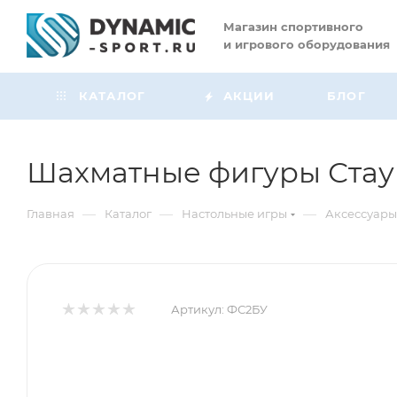
Магазин
спортивного
и игрового оборудования
КАТАЛОГ
АКЦИИ
БЛОГ
Шахматные фигуры Стау
—
—
—
Главная
Каталог
Настольные игры
Аксессуары
Артикул:
ФС2БУ