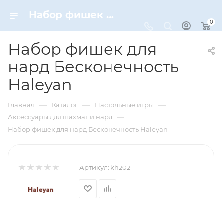
Набор фишек для нард Бесконечность Haleyan – купить по цене 2490 руб. в интернет-магазине Dynamic-Sport
0
Набор фишек для
нард Бесконечность
Haleyan
—
—
—
Главная
Каталог
Настольные игры
—
Аксессуары для шахмат и нард
Набор фишек для нард Бесконечность Haleyan
Артикул:
kh202