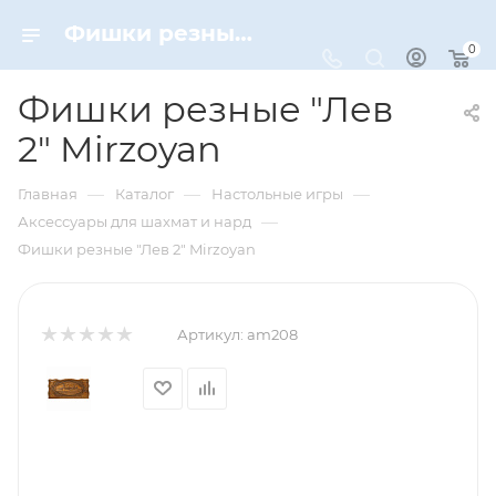
Фишки резные "Лев 2" Mirzoyan – купить по цене 3890 руб. в интернет-магазине Dynamic-Sport
0
Фишки резные "Лев
2" Mirzoyan
—
—
—
Главная
Каталог
Настольные игры
—
Аксессуары для шахмат и нард
Фишки резные "Лев 2" Mirzoyan
Артикул:
am208