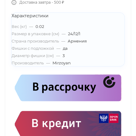
Доставка завтра - 500 ₽
Характеристики
Вес (кг)
—
0.02
Размер в упаковке (см)
—
24/12/1
Страна производитель
—
Армения
Фишки с подложкой
—
да
Диаметр фишки (см)
—
3
Производитель
—
Mirzoyan