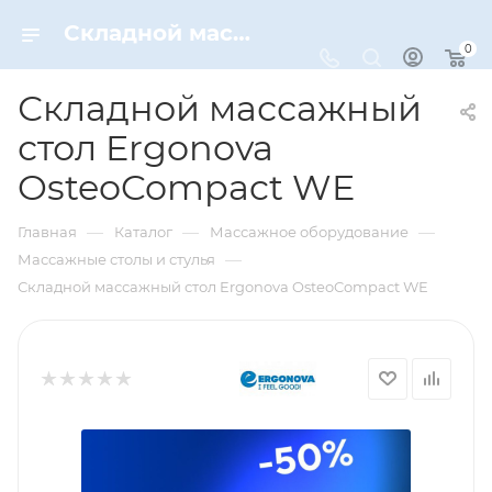
Складной массажный стол Ergonova OsteoCompact WE – купить по цене 24000 руб. в интернет-магазине Dynamic-Sport
0
Складной массажный
стол Ergonova
OsteoCompact WE
—
—
—
Главная
Каталог
Массажное оборудование
—
Массажные столы и стулья
Складной массажный стол Ergonova OsteoCompact WE