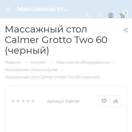
Массажный стол Calmer Grotto Two 60 (черный) – купить по цене 12900 руб. в интернет-магазине Dynamic-Sport
0
Массажный стол
Calmer Grotto Two 60
(черный)
—
—
—
Главная
Каталог
Массажное оборудование
—
Массажные столы и стулья
Массажный стол Calmer Grotto Two 60 (черный)
Артикул:
Calmer