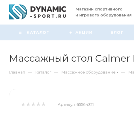
Магазин
спортивного
и игрового оборудования
КАТАЛОГ
АКЦИИ
БЛОГ
Массажный стол Calmer 
—
—
—
Главная
Каталог
Массажное оборудование
Ма
Артикул:
65564321