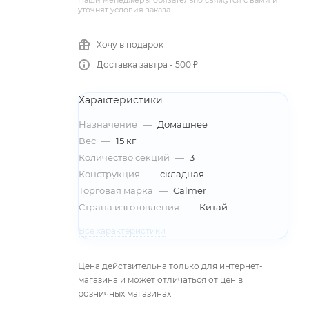
Наши менеджеры обязательно свяжутся с вами и
уточнят условия заказа
Хочу в подарок
Доставка завтра - 500 ₽
Характеристики
Назначение
—
Домашнее
Вес
—
15 кг
Количество секций
—
3
Конструкция
—
складная
Торговая марка
—
Calmer
Страна изготовления
—
Китай
Все характеристики
Цена действительна только для интернет-
магазина и может отличаться от цен в
розничных магазинах