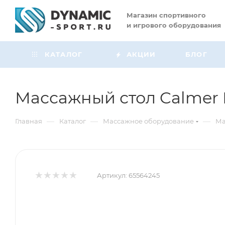
Магазин
спортивного
и игрового оборудования
КАТАЛОГ
АКЦИИ
БЛОГ
Массажный стол Calmer
—
—
—
Главная
Каталог
Массажное оборудование
Ма
Артикул:
65564245