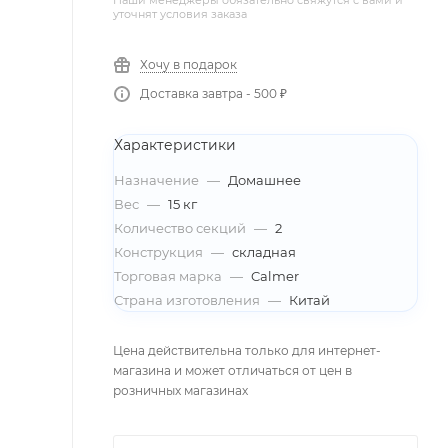
Наши менеджеры обязательно свяжутся с вами и
уточнят условия заказа
Хочу в подарок
Доставка завтра - 500 ₽
Характеристики
Назначение
—
Домашнее
Вес
—
15 кг
Количество секций
—
2
Конструкция
—
складная
Торговая марка
—
Calmer
Страна изготовления
—
Китай
Цена действительна только для интернет-
магазина и может отличаться от цен в
розничных магазинах