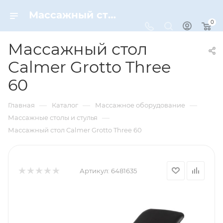
Массажный стол Calmer Grotto Three 60 – купить по цене 12990 руб. в интернет-магазине Dynamic-Sport
0
Массажный стол
Calmer Grotto Three
60
—
—
—
Главная
Каталог
Массажное оборудование
—
Массажные столы и стулья
Массажный стол Calmer Grotto Three 60
Артикул:
6481635