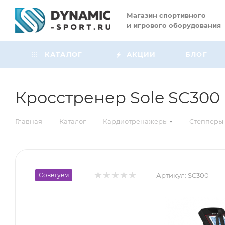
Магазин
спортивного
и игрового оборудования
КАТАЛОГ
АКЦИИ
БЛОГ
Кросстренер Sole SC300
—
—
—
Главная
Каталог
Кардиотренажеры
Степперы
Советуем
Артикул:
SC300