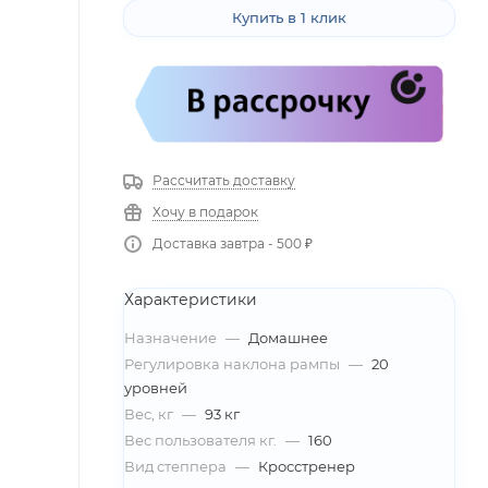
Купить в 1 клик
Рассчитать доставку
Хочу в подарок
Доставка завтра - 500 ₽
Характеристики
Назначение
—
Домашнее
Регулировка наклона рампы
—
20
уровней
Вес, кг
—
93 кг
Вес пользователя кг.
—
160
Вид степпера
—
Кросстренер