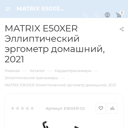
MATRIX E50XER Эллиптический эргометр домашний, 2021 – купить по цене 455990 руб. в интернет-магазине Dynamic-Sport
0
MATRIX E50XER
Эллиптический
эргометр домашний,
2021
—
—
—
Главная
Каталог
Кардиотренажеры
—
Эллиптические тренажеры
MATRIX E50XER Эллиптический эргометр домашний, 2021
Артикул:
E50XER-02