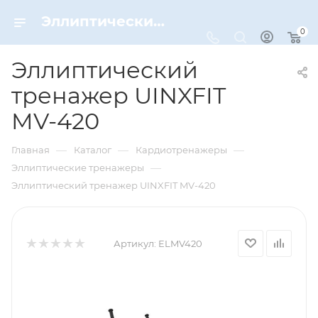
Эллиптический тренажер UINXFIT MV-420 – купить по цене 29890 руб. в интернет-магазине Dynamic-Sport
0
Эллиптический
тренажер UINXFIT
MV-420
—
—
—
Главная
Каталог
Кардиотренажеры
—
Эллиптические тренажеры
Эллиптический тренажер UINXFIT MV-420
Артикул:
ELMV420