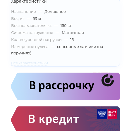
Характеристики
Назначение
—
Домашнее
Вес, кг
—
53 кг.
Вес пользователя кг.
—
150 кг.
Система нагружения
—
Магнитная
Кол-во уровней нагрузки
—
15
Измерение пульса
—
сенсорные датчики (на
поручнях)
Все характеристики