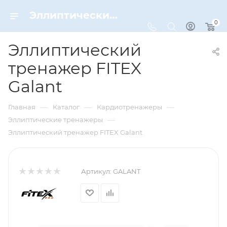
Эллиптический тренажер FITEX Galant – купить по цене 28000 руб. в интернет-магазине Dynamic-Sport
0
Эллиптический
тренажер FITEX
Galant
—
—
—
Главная
Каталог
Кардиотренажеры
—
Эллиптические тренажеры
Эллиптический тренажер FITEX Galant
Артикул:
GALANT