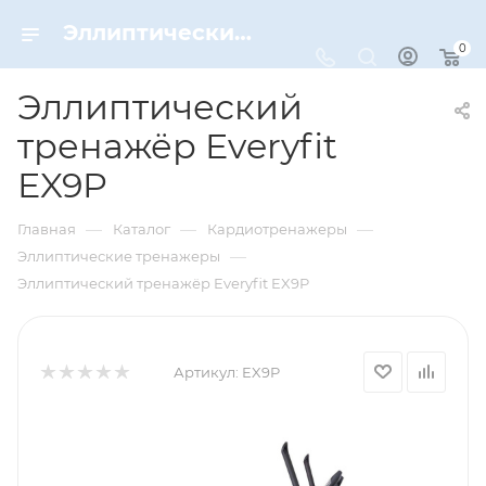
Эллиптический тренажёр Everyfit EX9P – купить по цене 75370 руб. в интернет-магазине Dynamic-Sport
0
Эллиптический
тренажёр Everyfit
EX9P
—
—
—
Главная
Каталог
Кардиотренажеры
—
Эллиптические тренажеры
Эллиптический тренажёр Everyfit EX9P
Артикул:
EX9P