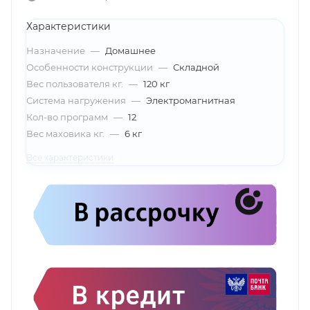
Характеристики
Назначение
—
Домашнее
Особенности конструкции
—
Складной
Вес пользователя кг.
—
120 кг
Система нагружения
—
Электромагнитная
Кол-во программ
—
12
Вес маховика кг.
—
6 кг
Все характеристики