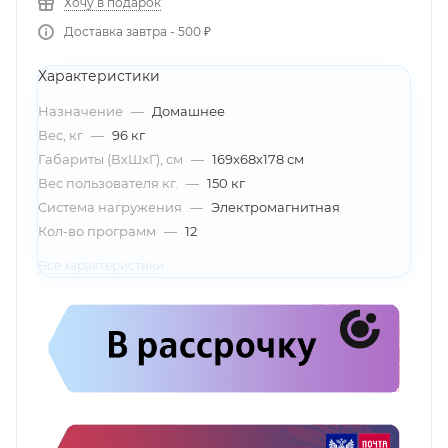
Хочу в подарок
Доставка завтра - 500 ₽
Характеристики
Назначение
—
Домашнее
Вес, кг
—
96 кг
Габариты (ВхШхГ), см
—
169х68х178 см
Вес пользователя кг.
—
150 кг
Система нагружения
—
Электромагнитная
Кол-во программ
—
12
Все характеристики