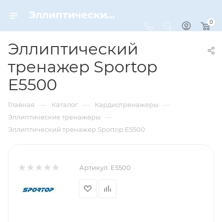
Эллиптический тренажер Sportop E5500 – купить по цене 183350 руб. в интернет-магазине Dynamic-Sport
0
Эллиптический
тренажер Sportop
E5500
—
—
—
Главная
Каталог
Кардиотренажеры
—
Эллиптические тренажеры
Эллиптический тренажер Sportop E5500
Артикул:
E5500