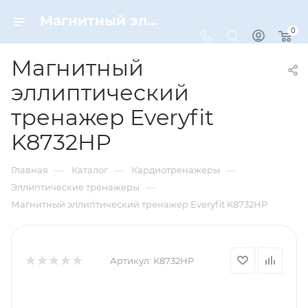
Магнитный эллиптический тренажер Everyfit K8732HP – купить по цене 52250 руб. в интернет-магазине Dynamic-Sport
0
Магнитный
эллиптический
тренажер Everyfit
K8732HP
—
—
—
Главная
Каталог
Кардиотренажеры
—
Эллиптические тренажеры
Магнитный эллиптический тренажер Everyfit K8732HP
Артикул:
K8732HP