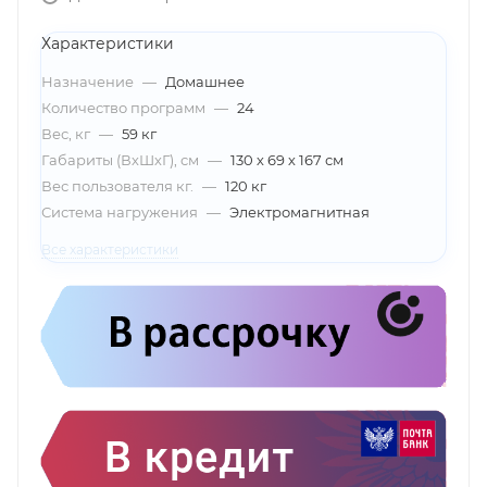
Характеристики
Назначение
—
Домашнее
Количество программ
—
24
Вес, кг
—
59 кг
Габариты (ВхШхГ), см
—
130 х 69 х 167 см
Вес пользователя кг.
—
120 кг
Система нагружения
—
Электромагнитная
Все характеристики