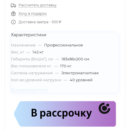
Рассчитать доставку
Хочу в подарок
Доставка завтра - 500 ₽
Характеристики
Назначение
—
Профессиональное
Вес, кг
—
142 кг.
Габариты (ВхШхГ), см
—
183х86х200 см.
Вес пользователя кг.
—
170 кг.
Система нагружения
—
Электромагнитная
Кол-во уровней нагрузки
—
40 уровней
Все характеристики