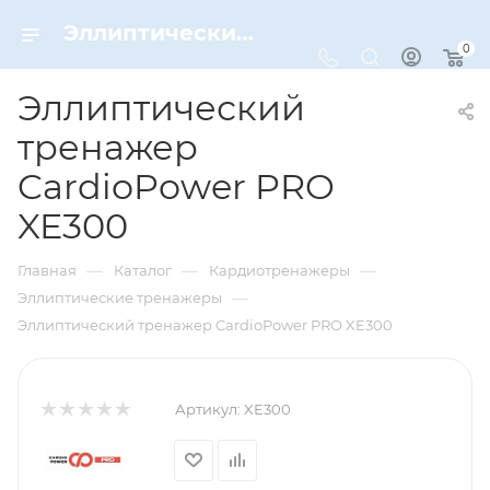
Эллиптический тренажер CardioPower PRO XE300 – купить по цене 209900 руб. в интернет-магазине Dynamic-Sport
0
Эллиптический
тренажер
CardioPower PRO
XE300
—
—
—
Главная
Каталог
Кардиотренажеры
—
Эллиптические тренажеры
Эллиптический тренажер CardioPower PRO XE300
Артикул:
XE300