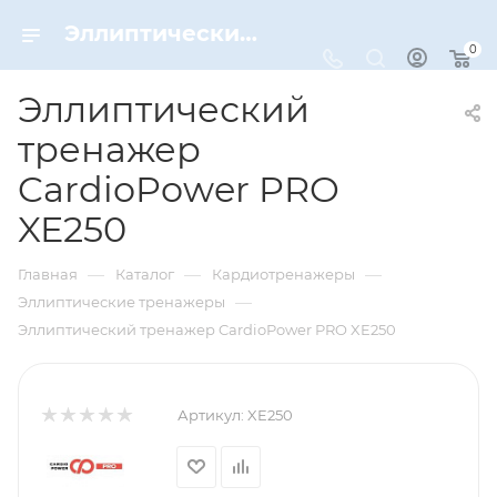
Эллиптический тренажер CardioPower PRO XE250 – купить по цене 199900 руб. в интернет-магазине Dynamic-Sport
0
Эллиптический
тренажер
CardioPower PRO
XE250
—
—
—
Главная
Каталог
Кардиотренажеры
—
Эллиптические тренажеры
Эллиптический тренажер CardioPower PRO XE250
Артикул:
XE250