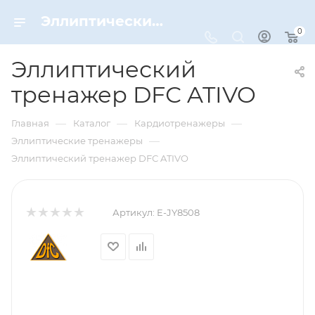
Эллиптический тренажер DFС ATIVO – купить по цене 20990 руб. в интернет-магазине Dynamic-Sport
0
Эллиптический
тренажер DFС ATIVO
—
—
—
Главная
Каталог
Кардиотренажеры
—
Эллиптические тренажеры
Эллиптический тренажер DFС ATIVO
Артикул:
E-JY8508