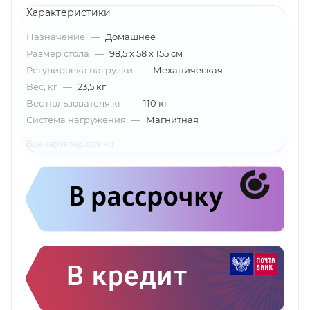
Характеристики
Назначение
—
Домашнее
Размер стола
—
98,5 х 58 х 155 см
Регулировка нагрузки
—
Механическая
Вес, кг
—
23,5 кг
Вес пользователя кг.
—
110 кг
Система нагружения
—
Магнитная
Все характеристики