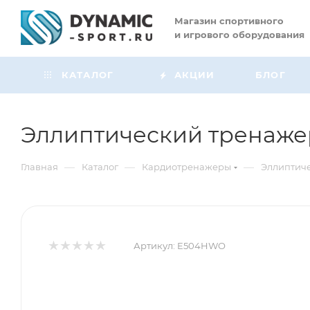
Магазин
спортивного
и игрового оборудования
КАТАЛОГ
АКЦИИ
БЛОГ
Эллиптический тренаж
—
—
—
Главная
Каталог
Кардиотренажеры
Эллиптич
Артикул:
E504HWO