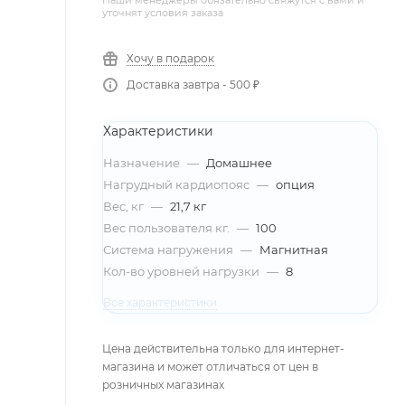
Наши менеджеры обязательно свяжутся с вами и
уточнят условия заказа
Хочу в подарок
Доставка завтра - 500 ₽
Характеристики
Назначение
—
Домашнее
Нагрудный кардиопояс
—
опция
Вес, кг
—
21,7 кг
Вес пользователя кг.
—
100
Система нагружения
—
Магнитная
Кол-во уровней нагрузки
—
8
Все характеристики
Цена действительна только для интернет-
магазина и может отличаться от цен в
розничных магазинах