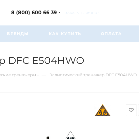
8 (800) 600 66 39
ЗАКАЗАТЬ ЗВОНОК
БРЕНДЫ
КАК КУПИТЬ
ОПЛАТА
ер DFC E504HWO
—
еские тренажеры
Эллиптический тренажер DFC E504HWO