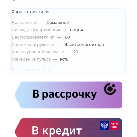
Характеристики
Назначение
—
Домашнее
Нагрудный кардиопояс
—
опция
Вес пользователя кг.
—
180
Система нагружения
—
Электромагнитная
Кол-во уровней нагрузки
—
20
Измерение пульса
—
есть
Все характеристики