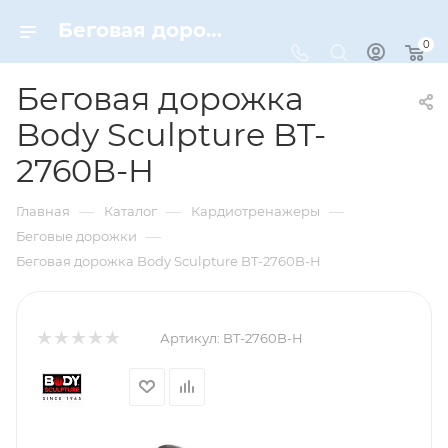
Беговая дорожка Body Sculpture BT-2760B-H – купить по цене 23723 руб. в интернет-магазине Dynamic-Sport
0
Беговая дорожка
Body Sculpture BT-
2760B-H
—
—
—
Главная
Каталог
Кардиотренажеры
—
Беговые дорожки
Беговая дорожка Body Sculpture BT-2760B-H
Артикул:
BT-2760B-H