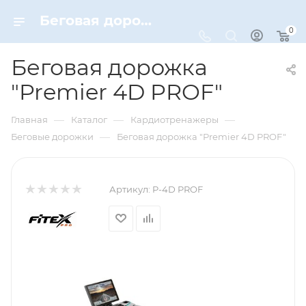
Беговая дорожка "Premier 4D PROF" – купить по цене 536000 руб. в интернет-магазине Dynamic-Sport
0
Беговая дорожка
"Premier 4D PROF"
—
—
—
Главная
Каталог
Кардиотренажеры
—
Беговые дорожки
Беговая дорожка "Premier 4D PROF"
Артикул:
P-4D PROF