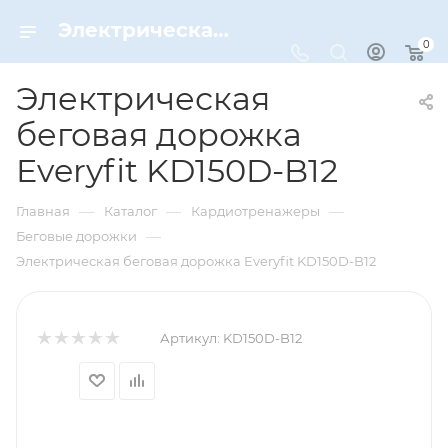
Электрическая беговая дорожка Everyfit KD150D-B12 – купить по цене 148200 руб. в интернет-магазине Dynamic-Sport
0
Электрическая
беговая дорожка
Everyfit KD150D-B12
—
—
—
Главная
Каталог
Кардиотренажеры
—
Беговые дорожки
Электрическая беговая дорожка Everyfit KD150D-B12
Артикул:
KD150D-B12