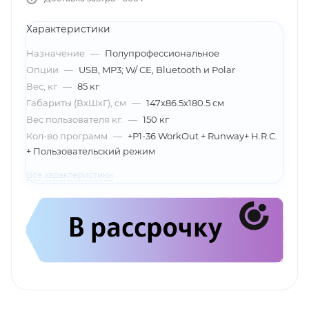
Характеристики
Назначение
—
Полупрофессиональное
Опции
—
USB, MP3; W/ CE, Bluetooth и Polar
Вес, кг
—
85 кг
Габариты (ВхШхГ), см
—
147х86.5х180.5 см
Вес пользователя кг.
—
150 кг
Кол-во программ
—
+P1-36 WorkOut + Runway+ H.R.C.
+ Пользовательский режим
Все характеристики