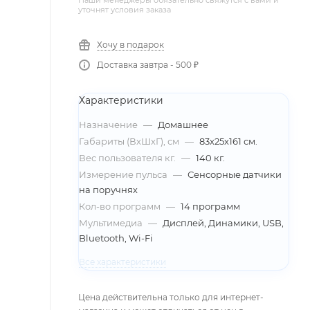
Наши менеджеры обязательно свяжутся с вами и
уточнят условия заказа
Хочу в подарок
Доставка завтра - 500 ₽
Характеристики
Назначение
—
Домашнее
Габариты (ВхШхГ), см
—
83х25х161 см.
Вес пользователя кг.
—
140 кг.
Измерение пульса
—
Сенсорные датчики
на поручнях
Кол-во программ
—
14 программ
Мультимедиа
—
Дисплей, Динамики, USB,
Bluetooth, Wi-Fi
Все характеристики
Цена действительна только для интернет-