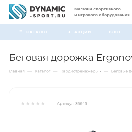
Магазин
спортивного
и игрового оборудования
КАТАЛОГ
АКЦИИ
БЛОГ
Беговая дорожка Ergono
—
—
—
Главная
Каталог
Кардиотренажеры
Беговые 
Артикул:
36645