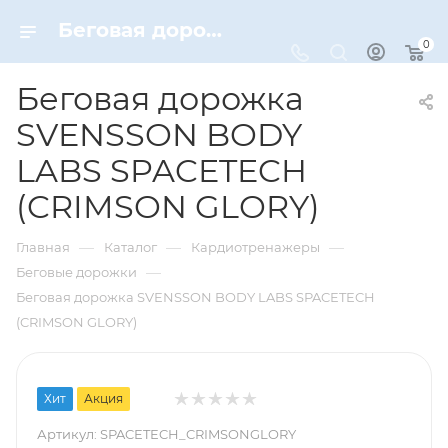
Беговая дорожка SVENSSON BODY LABS SPACETECH (CRIMSON GLORY) – купить по цене 62990 руб. в интернет-магазине Dynamic-Sport
0
Беговая дорожка
SVENSSON BODY
LABS SPACETECH
(CRIMSON GLORY)
—
—
—
Главная
Каталог
Кардиотренажеры
—
Беговые дорожки
Беговая дорожка SVENSSON BODY LABS SPACETECH
(CRIMSON GLORY)
Хит
Акция
Артикул:
SPACETECH_CRIMSONGLORY