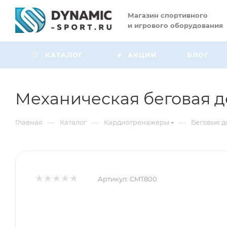
Магазин
спортивного
и игрового оборудования
КАТАЛОГ
АКЦИИ
БЛОГ
Механическая беговая д
—
—
—
Главная
Каталог
Кардиотренажеры
Беговые 
Артикул:
CMT800