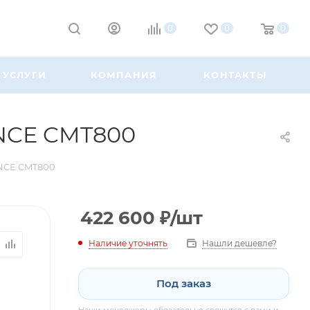
0
0
0
УСЛУГИ
КОМПАНИЯ
КОНТАКТЫ
ENCE CMT800
ENCE CMT800
422 600
₽
/шт
Наличие уточнять
Нашли дешевле?
Под заказ