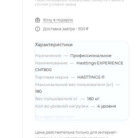
Наши менеджеры обязательно свяжутся с вами и
уточнят условия заказа
Хочу в подарок
Доставка завтра - 500 ₽
Характеристики
Назначение
—
Профессиональное
Наименование
—
Hasttings EXPERIENCE
CMT800
Торговая марка
—
HASTTINGS ®
Максимальный вес пользователя (кг)
—
180
Вес пользователя кг.
—
180 кг.
Кол-во уровней нагрузки
—
4 уровня
Все характеристики
Цена действительна только для интернет-