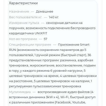
Характеристики
Назначение
—
Домашнее
Вес пользователя кг.
—
140 кг.
Измерение пульса
—
сенсорные датчики на
поручнях, возможность подключения беспроводного
кардиодатчика UNIXFIT
Кол-во программ
—
57
Спецификации программ
—
Приложение Smart
RUN (возможность сохранения параметров до 5
пользователей, 1 ручной режим (быстрый старт), 36
предустановленных программ: разминка, аэробная
тренировка, жиросжигание, восстановление, подъем
в гору; у каждого режима 6 уровней нагрузки, 5
целевых тренировок на время, 4 целевых тренировки
на расстояние, 5 целевых тренировок на калории, 1
регулируемая пульсозависимая тренировка
Мультимедиа
—
воспроизведение аудио файлов (4
встроенных динамика 3kW x 4), Wi-Fi, быстрый доступ
к различным приложениям (Facebook, Youtube,