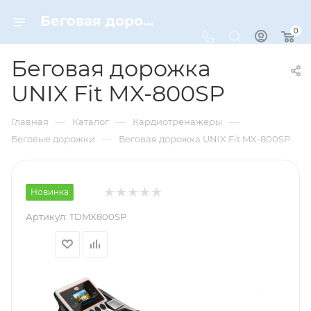
Беговая дорожка UNIX Fit MX-800SP – купить по цене 69070 руб. в интернет-магазине Dynamic-Sport
0
Беговая дорожка
UNIX Fit MX-800SP
—
—
—
Главная
Каталог
Кардиотренажеры
—
Беговые дорожки
Беговая дорожка UNIX Fit MX-800SP
Новинка
Артикул:
TDMX800SP