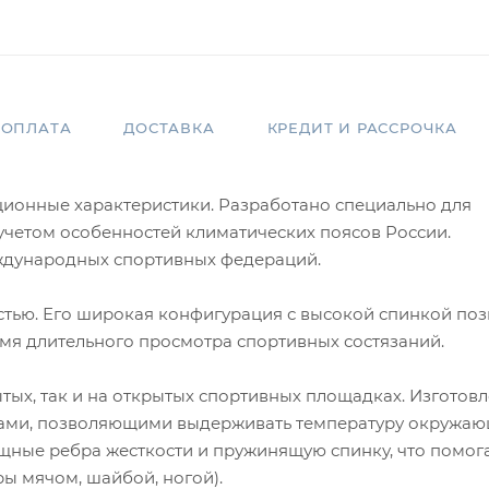
ОПЛАТА
ДОСТАВКА
КРЕДИТ И РАССРОЧКА
ционные характеристики. Разработано специально для
 учетом особенностей климатических поясов России.
еждународных спортивных федераций.
стью. Его широкая конфигурация с высокой спинкой поз
емя длительного просмотра спортивных состязаний.
тых, так и на открытых спортивных площадках. Изготовл
ками, позволяющими выдерживать температуру окружа
мощные ребра жесткости и пружинящую спинку, что помог
ы мячом, шайбой, ногой).