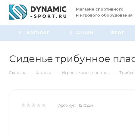
Магазин
спортивного
и игрового оборудования
КАТАЛОГ
АКЦИИ
БЛОГ
Сиденье трибунное плас
—
—
—
Главная
Каталог
Игровые виды спорта
Трибу
Артикул:
11210234