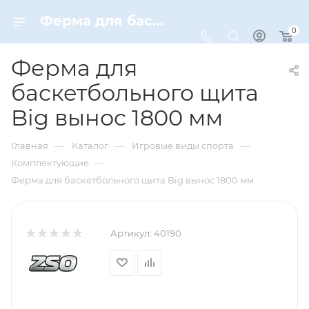
Ферма для баскетбольного щита Big вынос 1800 мм – купить по цене 18640 руб. в интернет-магазине Dynamic-Sport
0
Ферма для
баскетбольного щита
Big вынос 1800 мм
—
—
—
Главная
Каталог
Игровые виды спорта
—
Комплектующие
Ферма для баскетбольного щита Big вынос 1800 мм
Артикул:
40190