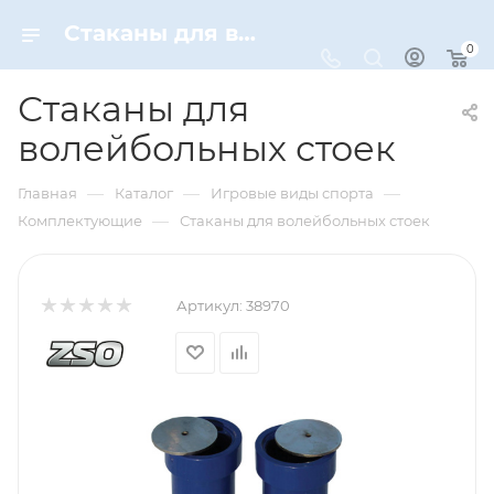
Стаканы для волейбольных стоек – купить по цене 4420 руб. в интернет-магазине Dynamic-Sport
0
Стаканы для
волейбольных стоек
—
—
—
Главная
Каталог
Игровые виды спорта
—
Комплектующие
Стаканы для волейбольных стоек
Артикул:
38970