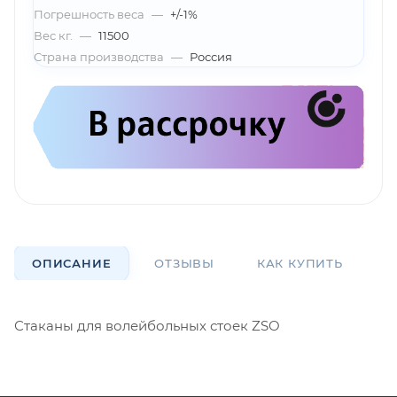
Погрешность веса
—
+/-1%
Вес кг.
—
11500
Страна производства
—
Россия
ОПИСАНИЕ
ОТЗЫВЫ
КАК КУПИТЬ
О
Стаканы для волейбольных стоек ZSO