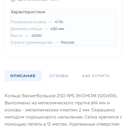
Характеристики
Погрешность веса
—
+/-1%
Диаметр кольца
—
450 мм
Вес кг.
—
4000
Страна производства
—
Россия
ОПИСАНИЕ
ОТЗЫВЫ
КАК КУПИТЬ
О
Кольцо баскетбольное ZSO №5 ЭКОНОМ (120х100).
Выполнено из металлического прутка ø14 мм и
основы - металлических пластин 2 мм. Окрашено
методом порошкового напыления. Сетка крепится с
помощью петель в 12 местах. Крепежные отверстия: