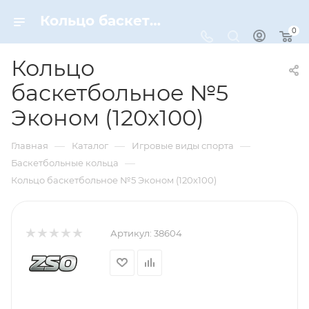
Кольцо баскетбольное №5 Эконом (120х100) – купить по цене 1590 руб. в интернет-магазине Dynamic-Sport
0
Кольцо
баскетбольное №5
Эконом (120х100)
—
—
—
Главная
Каталог
Игровые виды спорта
—
Баскетбольные кольца
Кольцо баскетбольное №5 Эконом (120х100)
Артикул:
38604