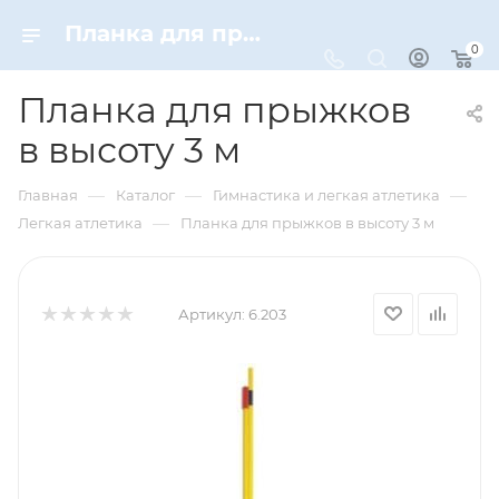
Планка для прыжков в высоту 3 м – купить по цене 20590 руб. в интернет-магазине Dynamic-Sport
0
Планка для прыжков
в высоту 3 м
—
—
—
Главная
Каталог
Гимнастика и легкая атлетика
—
Легкая атлетика
Планка для прыжков в высоту 3 м
Артикул:
6.203