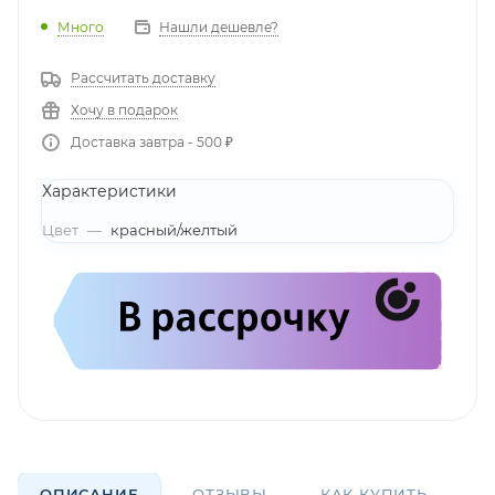
Много
Нашли дешевле?
Рассчитать доставку
Хочу в подарок
Доставка завтра - 500 ₽
Характеристики
Цвет
—
красный/желтый
ОПИСАНИЕ
ОТЗЫВЫ
КАК КУПИТЬ
О