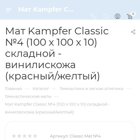
Мат Kampfer Classic №4 (100 х 100 х 10) складной - винилискожа (красный/желтый) – купить по цене 4430 руб. в интернет-магазине Dynamic-Sport
0
Мат Kampfer Classic
№4 (100 х 100 х 10)
складной -
винилискожа
(красный/желтый)
—
—
—
Главная
Каталог
Гимнастика и легкая атлетика
—
Гимнастические маты
Мат Kampfer Classic №4 (100 х 100 х 10) складной -
винилискожа (красный/желтый)
Артикул:
Classic Mat №4