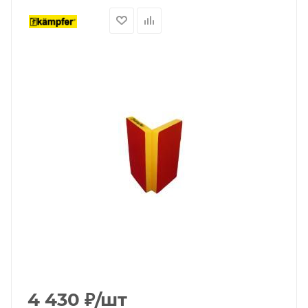
4 430
₽
/шт