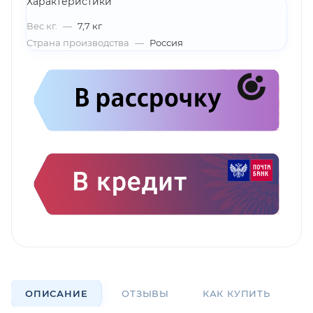
Характеристики
Вес кг.
—
7,7 кг
Страна производства
—
Россия
ОПИСАНИЕ
ОТЗЫВЫ
КАК КУПИТЬ
О