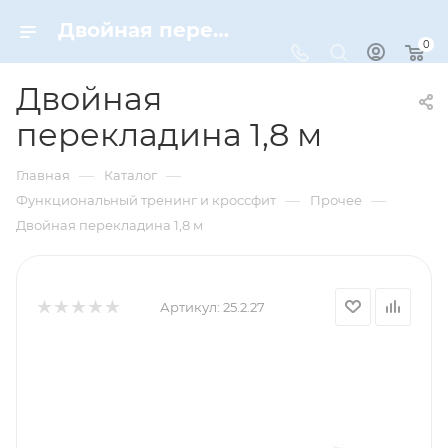
Двойная перекладина 1,8 м – купить по цене 6240 руб. в интернет-магазине Dynamic-Sport
0
Двойная
перекладина 1,8 м
—
—
Главная
Каталог
—
—
Функциональный тренинг и кроссфит
Прочее
Двойная перекладина 1,8 м
Артикул:
25.2.27